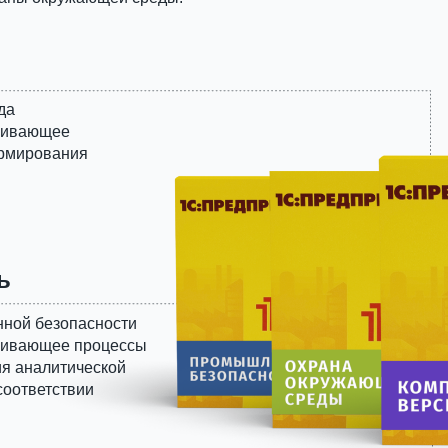
да
ечивающее
ормирования
ь
ной безопасности
ечивающее процессы
ия аналитической
соответствии