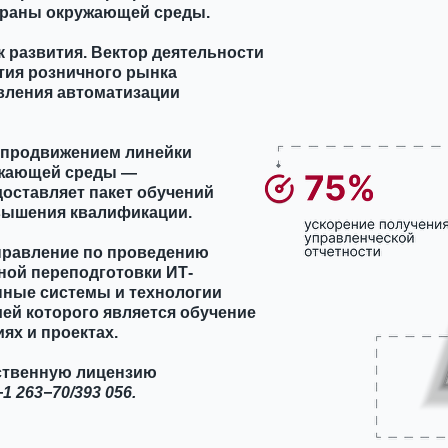
храны окружающей среды.
к развития. Вектор деятельности
тия розничного рынка
авления автоматизации
 продвижением линейки
ужающей среды —
оставляет пакет обучений
вышения квалификации.
правление по проведению
ной переподготовки ИТ-
ные системы и технологии
ей которого является обучение
ях и проектах.
рственную лицензию
−1
263−70/393
056.