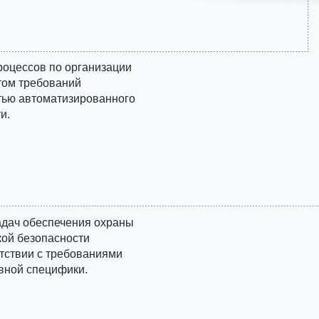
роцессов по организации
том требований
тью автоматизированного
и.
адач обеспечения охраны
кой безопасности
етствии с требованиями
ивной специфики.