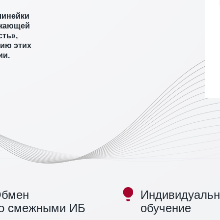
линейки
ужающей
ть»,
нию этих
ии.
бмен
Индивидуальн
о смежными ИБ
обучение